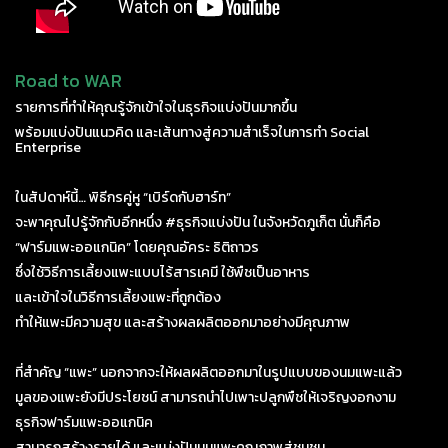
Road to WAR
รายการที่ทำให้คุณรู้จักเข้าใจในธุรกิจแบ่งปันมากขึ้น
พร้อมแบ่งปันแนวคิด และเส้นทางสู่ความสำเร็จในการทำ Social
Enterprise
ในสัปดาห์นี้… พิธีกรคู่หู “เบิร์ดกับฮาร์ท”
จะพาคุณไปรู้จักกับอีกหนึ่ง
#ธุรกิจแบ่งปัน
ในจังหวัดภูเก็ต นั่นก็คือ
“ฟาร์มแพะออแกนิค” โดยคุณอัคระ ธิติถาวร
ซึ่งใช้วิธีการเลี้ยงแพะแบบไร้สารเคมี ใช้พืชเป็นอาหาร
และเข้าใจในวิธีการเลี้ยงแพะที่ถูกต้อง
ทำให้แพะมีความสุข และสร้างผลผลิตออกมาอย่างมีคุณภาพ
ที่สำคัญ “แพะ” นอกจากจะให้ผลผลิตออกมาในรูปแบบของนมแพะแล้ว
มูลของแพะยังมีประโยชน์ สามารถนำไปเพาะปลูกพืชให้เจริญงอกงาม
ธุรกิจฟาร์มแพะออแกนิค
สามารถสร้างรายได้ และแบ่งปันนมแพะคุณภาพสู่ชุมชน