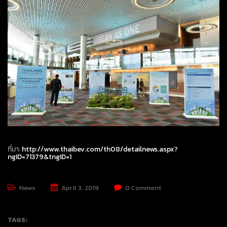
ที่มา:
http://www.thaibev.com/th08/detailnews.aspx?
ngID=71379&tngID=1
News
April 3, 2019
0 Comment
TAGS: