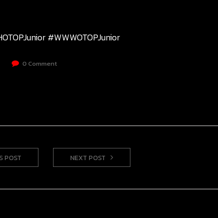
TOPJunior
#WWWOTOPJunior
0 Comment
S POST
NEXT POST