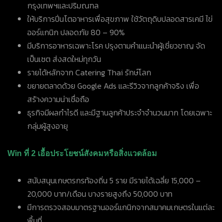
กรุงเทพฯและปริมณฑล
ให้บริการปิ่นโตอาหารเพื่อสุขภาพ ใช้วัตถุดิบปลอดสารเคมี ไข่
ออร์แกนิก ปลอดภัย
80 – 90%
มีบริการอาหารเฉพาะโรค ปรุงตามคำแนะนำผู้เชี่ยวชาญ จัด
เป็นเซต ส่งสดใหม่ทุกวัน
รายได้หลักจาก
Catering Thai
รักษ์โลก
ขยายตลาดด้วย
Google Ads
และรีวิวจากลูกค้าจริง เพื่อ
สร้างความน่าเชื่อถือ
ธุรกิจมีผลกำไรดี และมีฐานลูกค้าประจำจำนวนมาก โดยเฉพาะ
กลุ่มผู้สูงอายุ
Win ที่ 2 เอื้อประโยชน์สังคมหรือสิ่งแวดล้อม
สนับสนุนเกษตรกรท้องถิ่น
5
ราย มีรายได้เฉลี่ย
15,000 –
20,000
บาท
/
เดือน บางรายสูงถึง
50,000
บาท
มีการตรวจสอบมาตรฐานออร์แกนิกจากสมาคมเกษตรในแต่ละ
พื้นที่