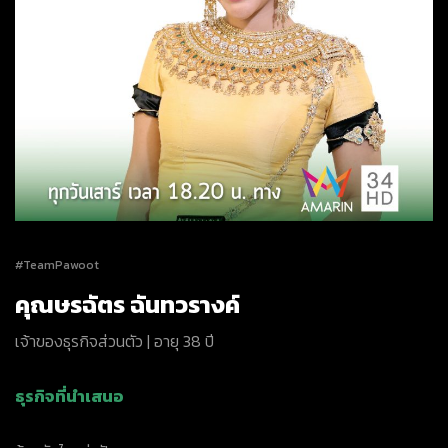
#TeamPawoot
คุณษรฉัตร ฉันทวรางค์
เจ้าของธุรกิจส่วนตัว | อายุ 38 ปี
ธุรกิจที่นำเสนอ